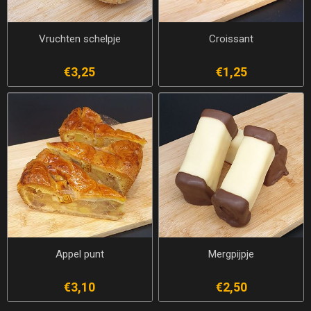
Vruchten schelpje
Croissant
€3,25
€1,25
Appel punt
Mergpijpje
€3,10
€2,50