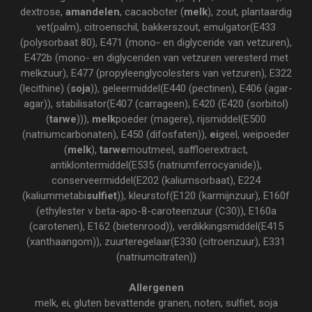
dextrose,
amandelen
, cacaoboter (
melk
), zout, plantaardig
vet(palm), citroenschil, bakkerszout, emulgator(E433
(polysorbaat 80), E471 (mono- en diglyceride van vetzuren),
E472b (mono- en diglyceriden van vetzuren veresterd met
melkzuur), E477 (propyleenglycolesters van vetzuren), E322
(lecithine) (
soja
)), geleermiddel(E440 (pectinen), E406 (agar-
agar)), stabilisator(E407 (carrageen), E420 (E420 (sorbitol)
(
tarwe
))),
melk
poeder (magere), rijsmiddel(E500
(natriumcarbonaten), E450 (difosfaten)),
ei
geel, weipoeder
(
melk
),
tarwe
moutmeel, saffloerextract,
antiklontermiddel(E535 (natriumferrocyanide)),
conserveermiddel(E202 (kaliumsorbaat), E224
(kaliummetabi
sulfiet
)), kleurstof(E120 (karmijnzuur), E160f
(ethylester v beta-apo-8-caroteenzuur (C30)), E160a
(carotenen), E162 (bietenrood)), verdikkingsmiddel(E415
(xanthaangom)), zuurteregelaar(E330 (citroenzuur), E331
(natriumcitraten))
Allergenen
melk, ei, gluten bevattende granen, noten, sulfiet, soja