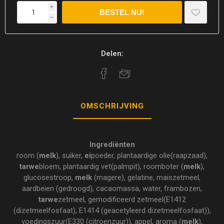
i
h
Delen:
OMSCHRIJVING
Ingrediënten
room (
melk
), suiker,
ei
poeder, plantaardige olie(raapzaad),
tarwe
bloem, plantaardig vet(palmpit), roomboter (
melk
),
glucosestroop,
melk
(magere), gelatine, maiszetmeel,
aardbeien (gedroogd), cacaomassa, water, frambozen,
tarwe
zetmeel, gemodificeerd zetmeel(E1412
(dizetmeelfosfaat), E1414 (geacetyleerd dizetmeelfosfaat)),
voedingszuur(E330 (citroenzuur)), appel, aroma (
melk
),