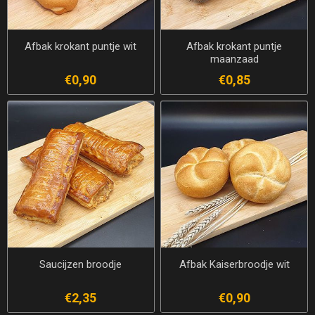
Afbak krokant puntje wit
Afbak krokant puntje
maanzaad
€0,90
€0,85
Saucijzen broodje
Afbak Kaiserbroodje wit
€2,35
€0,90