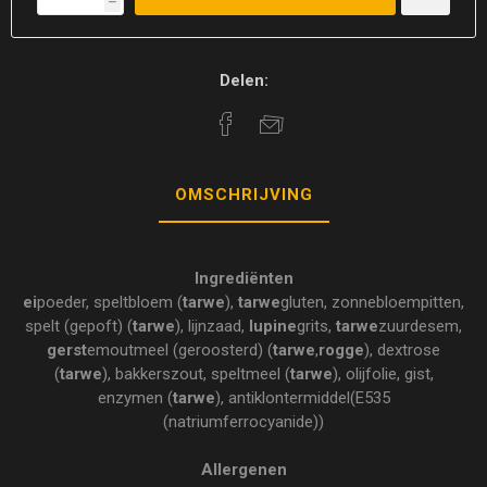
h
Delen:
OMSCHRIJVING
Ingrediënten
ei
poeder, speltbloem (
tarwe
),
tarwe
gluten, zonnebloempitten,
spelt (gepoft) (
tarwe
), lijnzaad,
lupine
grits,
tarwe
zuurdesem,
gerst
emoutmeel (geroosterd) (
tarwe
,
rogge
), dextrose
(
tarwe
), bakkerszout, speltmeel (
tarwe
), olijfolie, gist,
enzymen (
tarwe
), antiklontermiddel(E535
(natriumferrocyanide))
Allergenen