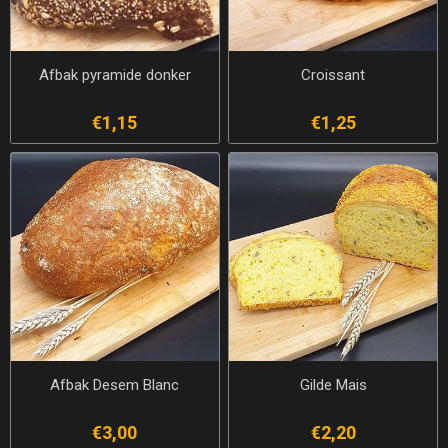
Afbak pyramide donker
Croissant
€1,15
€1,25
Afbak Desem Blanc
Gilde Mais
€3,00
€2,20