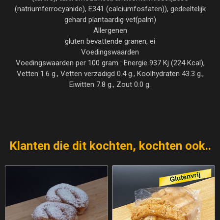
(natriumferrocyanide), E341 (calciumfosfaten)), gedeeltelijk
gehard plantaardig vet(palm)
Allergenen
gluten bevattende granen, ei
Voedingswaarden
Voedingswaarden per 100 gram : Energie 937 Kj (224 Kcal),
Vetten 1.6 g., Vetten verzadigd 0.4 g., Koolhydraten 43.3 g.,
Eiwitten 7.8 g., Zout 0.0 g.
Klanten die dit kochten, kochten ook..