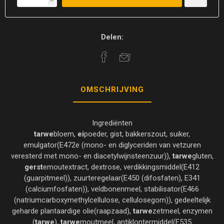
h
Delen:
OMSCHRIJVING
Ingrediënten
tarwe
bloem,
ei
poeder, gist, bakkerszout, suiker,
emulgator(E472e (mono- en diglyceriden van vetzuren
veresterd met mono- en diacetylwijnsteenzuur)),
tarwe
gluten,
gerst
emoutextract, dextrose, verdikkingsmiddel(E412
(guarpitmeel)), zuurteregelaar(E450 (difosfaten), E341
(calciumfosfaten)), veldbonenmeel, stabilisator(E466
(natriumcarboxymethylcellulose, cellulosegom)), gedeeltelijk
geharde plantaardige olie(raapzaad),
tarwe
zetmeel, enzymen
(
tarwe
),
tarwe
moutmeel, antiklontermiddel(E535