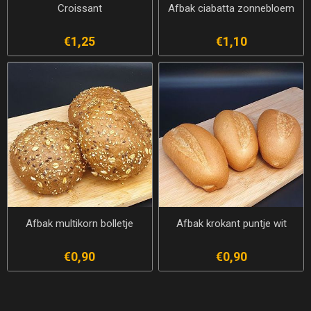
Croissant
Afbak ciabatta zonnebloem
€1,25
€1,10
Afbak multikorn bolletje
Afbak krokant puntje wit
€0,90
€0,90