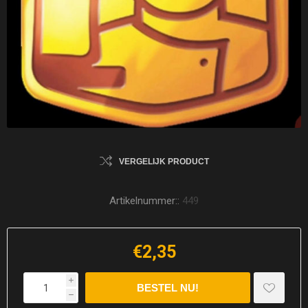
VERGELIJK PRODUCT
Artikelnummer::
449
€2,35
i
h