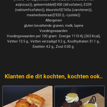
azijnzuur)), geleermiddel(E450 (difosfaten), E339
(natriumfosfaten)), kleurstof(E160a (carotenen)),
meelverbeteraar(E920 (L-cysteîe))
Allergenen
gluten bevattende granen, melk, lupine
Voedingswaarden
Voedingswaarden per 100 gram : Energie 1110 Kj (265 Kcal),
Vetten 13.5 g., Vetten verzadigd 9.2 g., Koolhydraten 31.1 g.,
Eiwitten 4.2 g., Zout 0.00 g.
Klanten die dit kochten, kochten ook..