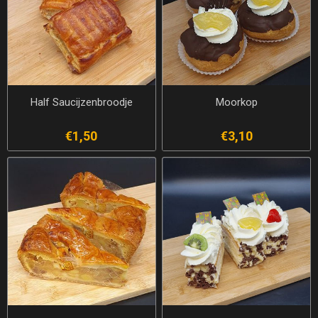
Half Saucijzenbroodje
Moorkop
€1,50
€3,10