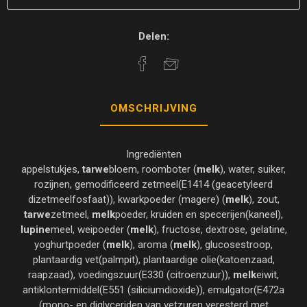
Delen:
OMSCHRIJVING
Ingrediënten
appelstukjes,
tarwe
bloem, roomboter (
melk
), water, suiker,
rozijnen, gemodificeerd zetmeel(E1414 (geacetyleerd
dizetmeelfosfaat)), kwarkpoeder (magere) (
melk
), zout,
tarwe
zetmeel,
melk
poeder, kruiden en specerijen(kaneel),
lupine
meel, weipoeder (
melk
), fructose, dextrose, gelatine,
yoghurtpoeder (
melk
), aroma (
melk
), glucosestroop,
plantaardig vet(palmpit), plantaardige olie(katoenzaad,
raapzaad), voedingszuur(E330 (citroenzuur)),
melk
eiwit,
antiklontermiddel(E551 (siliciumdioxide)), emulgator(E472a
(mono- en diglyceriden van vetzuren veresterd met