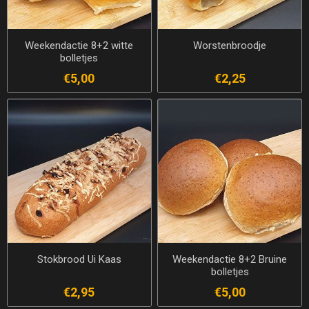
Weekendactie 8+2 witte
Worstenbroodje
bolletjes
€5,00
€2,25
Stokbrood Ui Kaas
Weekendactie 8+2 Bruine
bolletjes
€2,95
€5,00