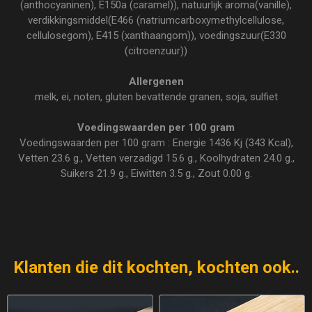
(anthocyaninen), E150a (caramel)), natuurlijk aroma(vanille),
verdikkingsmiddel(E466 (natriumcarboxymethylcellulose,
cellulosegom), E415 (xanthaangom)), voedingszuur(E330
(citroenzuur))
Allergenen
melk, ei, noten, gluten bevattende granen, soja, sulfiet
Voedingswaarden per 100 gram
Voedingswaarden per 100 gram : Energie 1436 Kj (343 Kcal),
Vetten 23.6 g., Vetten verzadigd 15.6 g., Koolhydraten 24.0 g.,
Suikers 21.9 g., Eiwitten 3.5 g., Zout 0.00 g.
Klanten die dit kochten, kochten ook..