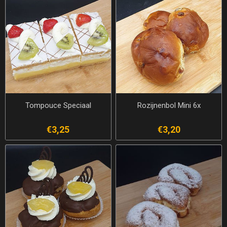
Tompouce Speciaal
Rozijnenbol Mini 6x
€3,25
€3,20