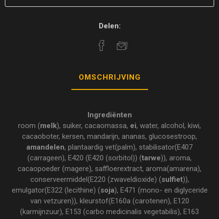
Delen:
OMSCHRIJVING
Ingrediënten
room (
melk
), suiker, cacaomassa,
ei
, water, alcohol, kiwi,
cacaoboter, kersen, mandarijn, ananas, glucosestroop,
amandelen
, plantaardig vet(palm), stabilisator(E407
(carrageen), E420 (E420 (sorbitol)) (
tarwe
)), aroma,
cacaopoeder (magere), saffloerextract, aroma(amarena),
conserveermiddel(E220 (zwaveldioxide) (
sulfiet
)),
emulgator(E322 (lecithine) (
soja
), E471 (mono- en diglyceride
van vetzuren)), kleurstof(E160a (carotenen), E120
(karmijnzuur), E153 (carbo medicinalis vegetabilis), E163