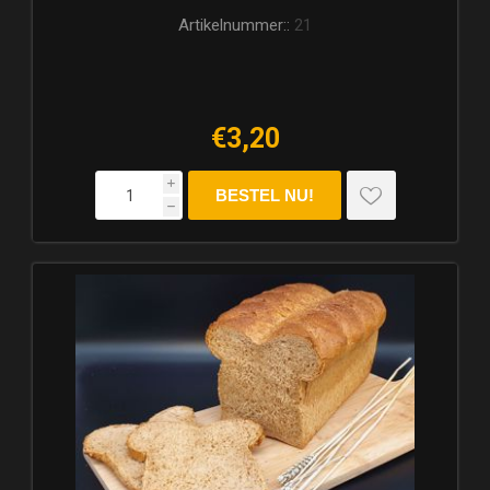
Artikelnummer::
21
€3,20
i
h