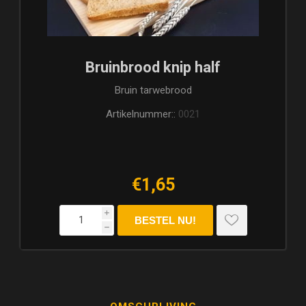
Bruinbrood knip half
Bruin tarwebrood
Artikelnummer::
0021
€1,65
i
h