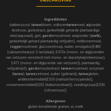
OMSCHRIJVING
Ingrediënten
bakkerszout,
tarwe
bloem, volkoren
tarwe
meel,
ei
poeder,
dextrose, gistextract, gedeeltelijk geharde plantaardige
olie(raapzaad), gist,
gerst
emoutmeel, weipoeder (
melk
),
gedeeltelijk gehard plantaardig vet(palm), veldbonenmeel,
rogge
moutmeel, glucosestroop, water, emulgator(E482
(calciumstearyol-2-lactylaat), E472e (mono- en diglyceriden
van vetzuren veresterd met mono- en diacetylwijnsteenzuur),
E471 (mono- en diglyceride van vetzuren)), plantaardig
vet(palmpit),
gerst
emoutextract,
tarwe
moutmeel, enzymen
(
tarwe
),
tarwe
zetmeel, suiker (gebrand),
tarwe
gluten,
antiklontermiddel(E535 (natriumferrocyanide)),
conserveermiddel(E202 (kaliumsorbaat)), voedingszuur(E330
(citroenzuur))
Allergenen
gluten bevattende granen, ei, melk