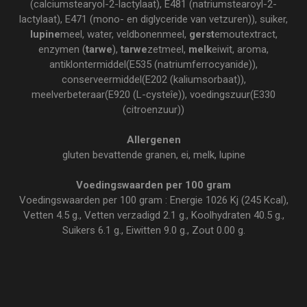
(calciumstearyol-2-lactylaat), E481 (natriumstearoyl-2-
lactylaat), E471 (mono- en diglyceride van vetzuren)), suiker,
lupine
meel, water, veldbonenmeel,
gerst
emoutextract,
enzymen (
tarwe
),
tarwe
zetmeel,
melk
eiwit, aroma,
antiklontermiddel(E535 (natriumferrocyanide)),
conserveermiddel(E202 (kaliumsorbaat)),
meelverbeteraar(E920 (L-cysteîe)), voedingszuur(E330
(citroenzuur))
Allergenen
gluten bevattende granen, ei, melk, lupine
Voedingswaarden per 100 gram
Voedingswaarden per 100 gram : Energie 1026 Kj (245 Kcal),
Vetten 4.5 g., Vetten verzadigd 2.1 g., Koolhydraten 40.5 g.,
Suikers 6.1 g., Eiwitten 9.0 g., Zout 0.00 g.