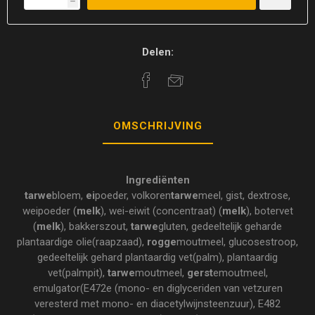
h
Delen:
OMSCHRIJVING
Ingrediënten
tarwe
bloem,
ei
poeder, volkoren
tarwe
meel, gist, dextrose,
weipoeder (
melk
), wei-eiwit (concentraat) (
melk
), botervet
(
melk
), bakkerszout,
tarwe
gluten, gedeeltelijk geharde
plantaardige olie(raapzaad),
rogge
moutmeel, glucosestroop,
gedeeltelijk gehard plantaardig vet(palm), plantaardig
vet(palmpit),
tarwe
moutmeel,
gerst
emoutmeel,
emulgator(E472e (mono- en diglyceriden van vetzuren
veresterd met mono- en diacetylwijnsteenzuur), E482