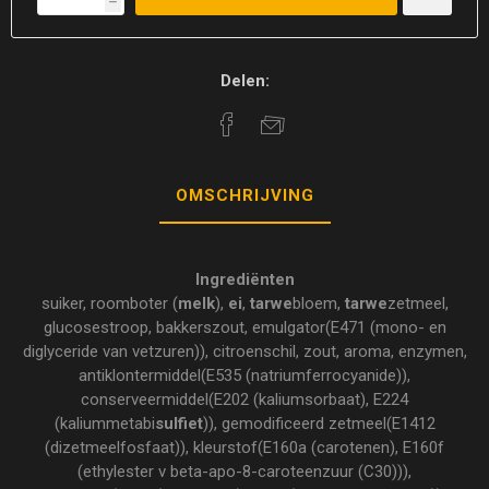
h
Delen:
OMSCHRIJVING
Ingrediënten
suiker, roomboter (
melk
),
ei
,
tarwe
bloem,
tarwe
zetmeel,
glucosestroop, bakkerszout, emulgator(E471 (mono- en
diglyceride van vetzuren)), citroenschil, zout, aroma, enzymen,
antiklontermiddel(E535 (natriumferrocyanide)),
conserveermiddel(E202 (kaliumsorbaat), E224
(kaliummetabi
sulfiet
)), gemodificeerd zetmeel(E1412
(dizetmeelfosfaat)), kleurstof(E160a (carotenen), E160f
(ethylester v beta-apo-8-caroteenzuur (C30))),