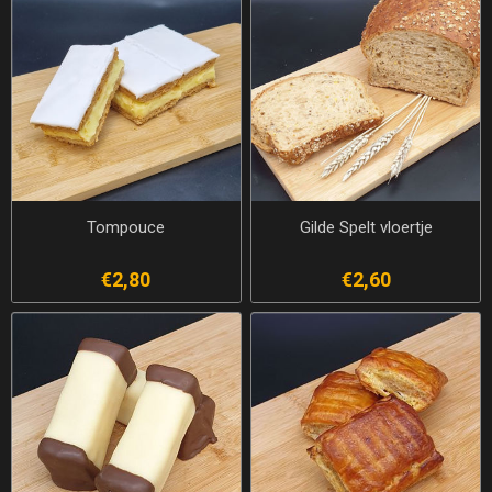
Tompouce
Gilde Spelt vloertje
€2,80
€2,60