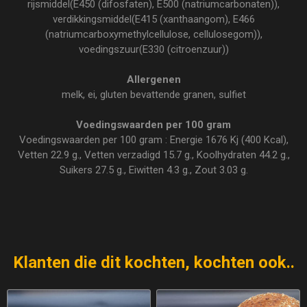
rijsmiddel(E450 (difosfaten), E500 (natriumcarbonaten)),
verdikkingsmiddel(E415 (xanthaangom), E466
(natriumcarboxymethylcellulose, cellulosegom)),
voedingszuur(E330 (citroenzuur))
Allergenen
melk, ei, gluten bevattende granen, sulfiet
Voedingswaarden per 100 gram
Voedingswaarden per 100 gram : Energie 1676 Kj (400 Kcal),
Vetten 22.9 g., Vetten verzadigd 15.7 g., Koolhydraten 44.2 g.,
Suikers 27.5 g., Eiwitten 4.3 g., Zout 3.03 g.
Klanten die dit kochten, kochten ook..