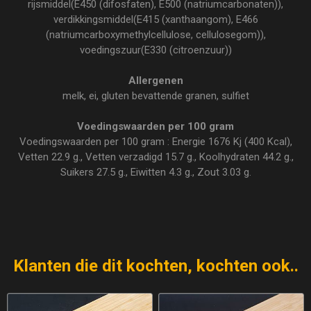
rijsmiddel(E450 (difosfaten), E500 (natriumcarbonaten)),
verdikkingsmiddel(E415 (xanthaangom), E466
(natriumcarboxymethylcellulose, cellulosegom)),
voedingszuur(E330 (citroenzuur))
Allergenen
melk, ei, gluten bevattende granen, sulfiet
Voedingswaarden per 100 gram
Voedingswaarden per 100 gram : Energie 1676 Kj (400 Kcal),
Vetten 22.9 g., Vetten verzadigd 15.7 g., Koolhydraten 44.2 g.,
Suikers 27.5 g., Eiwitten 4.3 g., Zout 3.03 g.
Klanten die dit kochten, kochten ook..