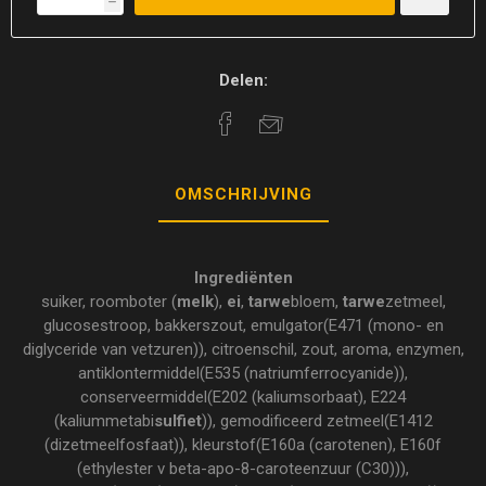
h
Delen:
OMSCHRIJVING
Ingrediënten
suiker, roomboter (
melk
),
ei
,
tarwe
bloem,
tarwe
zetmeel,
glucosestroop, bakkerszout, emulgator(E471 (mono- en
diglyceride van vetzuren)), citroenschil, zout, aroma, enzymen,
antiklontermiddel(E535 (natriumferrocyanide)),
conserveermiddel(E202 (kaliumsorbaat), E224
(kaliummetabi
sulfiet
)), gemodificeerd zetmeel(E1412
(dizetmeelfosfaat)), kleurstof(E160a (carotenen), E160f
(ethylester v beta-apo-8-caroteenzuur (C30))),