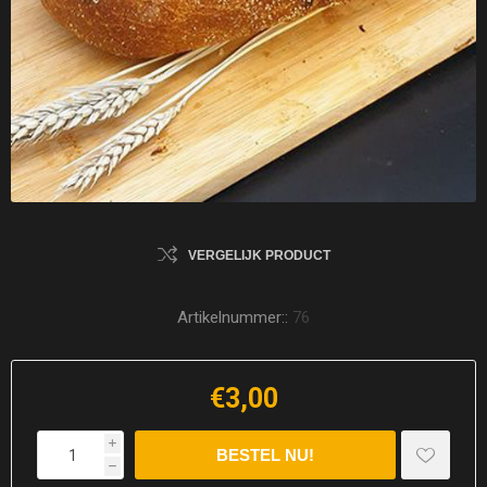
VERGELIJK PRODUCT
Artikelnummer::
76
€3,00
i
h