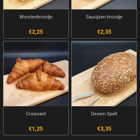
Worstenbroodje
Saucijzen broodje
€2,25
€2,35
Croissant
Desem Spelt
€1,25
€3,35