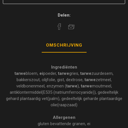
Delen:
OMSCHRIJVING
Ingrediënten
tarwe
bloem,
ei
poeder,
tarwe
gries,
tarwe
zuurdesem,
bakkerszout, olijfolie, gist, dextrose,
tarwe
zetmeel,
veldbonenmeel, enzymen (
tarwe
),
tarwe
moutmeel,
antiklontermiddel(E535 (natriumferrocyanide)), gedeeltelijk
gehard plantaardig vet(palm), gedeeltelijk geharde plantaardige
olie(raapzaad)
Allergenen
gluten bevattende granen, ei