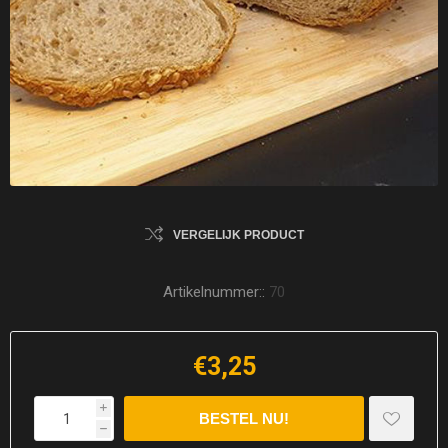
VERGELIJK PRODUCT
Artikelnummer::
70
€3,25
i
h