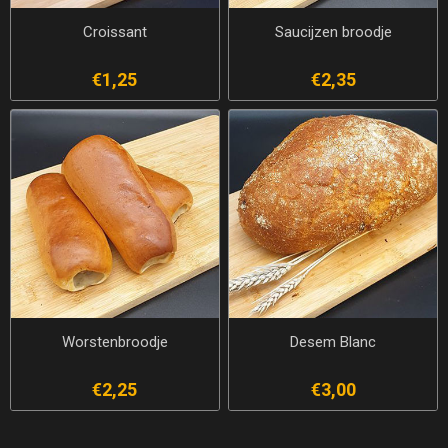
Croissant
Saucijzen broodje
€1,25
€2,35
Worstenbroodje
Desem Blanc
€2,25
€3,00