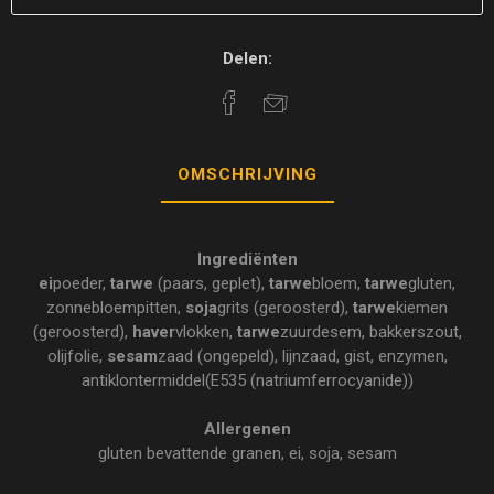
Delen:
OMSCHRIJVING
Ingrediënten
ei
poeder,
tarwe
(paars, geplet),
tarwe
bloem,
tarwe
gluten,
zonnebloempitten,
soja
grits (geroosterd),
tarwe
kiemen
(geroosterd),
haver
vlokken,
tarwe
zuurdesem, bakkerszout,
olijfolie,
sesam
zaad (ongepeld), lijnzaad, gist, enzymen,
antiklontermiddel(E535 (natriumferrocyanide))
Allergenen
gluten bevattende granen, ei, soja, sesam