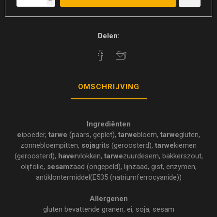
h
Delen:
OMSCHRIJVING
Ingrediënten
ei
poeder,
tarwe
(paars, geplet),
tarwe
bloem,
tarwe
gluten,
zonnebloempitten,
soja
grits (geroosterd),
tarwe
kiemen
(geroosterd),
haver
vlokken,
tarwe
zuurdesem, bakkerszout,
olijfolie,
sesam
zaad (ongepeld), lijnzaad, gist, enzymen,
antiklontermiddel(E535 (natriumferrocyanide))
Allergenen
gluten bevattende granen, ei, soja, sesam