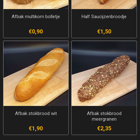
Afbak multikorn bolletje
Half Saucijzenbroodje
€0,90
€1,50
Afbak stokbrood wit
Afbak stokbrood
meergranen
€1,90
€2,35