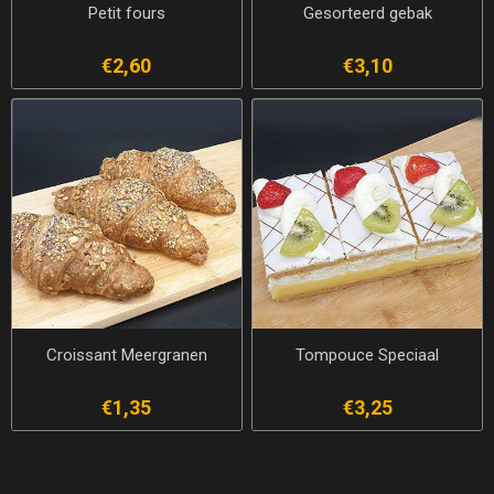
Petit fours
Gesorteerd gebak
€2,60
€3,10
Croissant Meergranen
Tompouce Speciaal
€1,35
€3,25