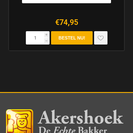
€74,95
i
h