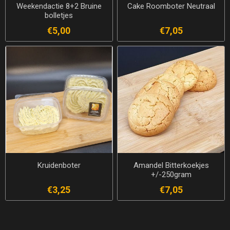
Weekendactie 8+2 Bruine
Cake Roomboter Neutraal
bolletjes
€5,00
€7,05
Kruidenboter
Amandel Bitterkoekjes
+/-250gram
€3,25
€7,05