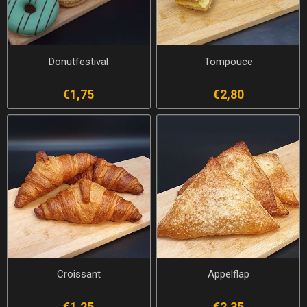
Donutfestival
Tompouce
€1,75
€2,80
Croissant
Appelflap
€1,25
€2,35