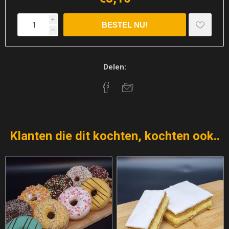
i
h
Delen:
Klanten die dit kochten, kochten ook..