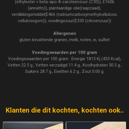
(ethylester v beta-apo-8-caroteenzuur (C30)), E160b
(annatto)), plantaardige olie(raapzaad),
verdikkingsmiddel(E466 (natriumcarboxymethylcellulose,
cellulosegom)), voedingszuur(E330 (citroenzuur))
Allergenen
gluten bevattende granen, melk, noten, ei, sulfiet
Voedingswaarden per 100 gram
Voedingswaarden per 100 gram : Energie 1813 Kj (433 Kcal),
Vetten 22.5 g., Vetten verzadigd 11.4 g., Koolhydraten 50.5 g.,
Suikers 28.7 g., Eiwitten 6.2 g., Zout 0.00 g.
Klanten die dit kochten, kochten ook..