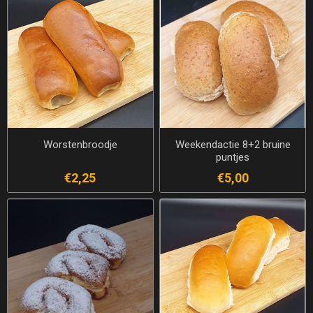
Worstenbroodje
Weekendactie 8+2 bruine
puntjes
€2,25
€5,00