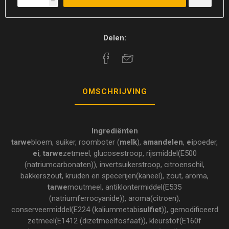
h
Delen:
OMSCHRIJVING
Ingrediënten
tarwe
bloem, suiker, roomboter (
melk
),
amandelen
,
ei
poeder,
ei
,
tarwe
zetmeel, glucosestroop, rijsmiddel(E500
(natriumcarbonaten)), invertsuikerstroop, citroenschil,
bakkerszout, kruiden en specerijen(kaneel), zout, aroma,
tarwe
moutmeel, antiklontermiddel(E535
(natriumferrocyanide)), aroma(citroen),
conserveermiddel(E224 (kaliummetabi
sulfiet
)), gemodificeerd
zetmeel(E1412 (dizetmeelfosfaat)), kleurstof(E160f