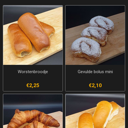
Worstenbroodje
Gevulde bolus mini
€2,25
€2,10