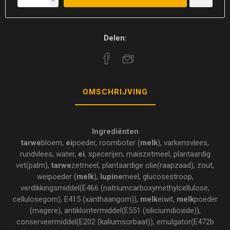
h
Delen:
OMSCHRIJVING
Ingrediënten
tarwe
bloem,
ei
poeder, roomboter (
melk
), varkensvlees,
rundvlees, water,
ei
, specerijen, maiszetmeel, plantaardig
vet(palm),
tarwe
zetmeel, plantaardige olie(raapzaad), zout,
weipoeder (
melk
),
lupine
meel, glucosestroop,
verdikkingsmiddel(E466 (natriumcarboxymethylcellulose,
cellulosegom), E415 (xanthaangom)),
melk
eiwit,
melk
poeder
(magere), antiklontermiddel(E551 (siliciumdioxide)),
conserveermiddel(E202 (kaliumsorbaat)), emulgator(E472b