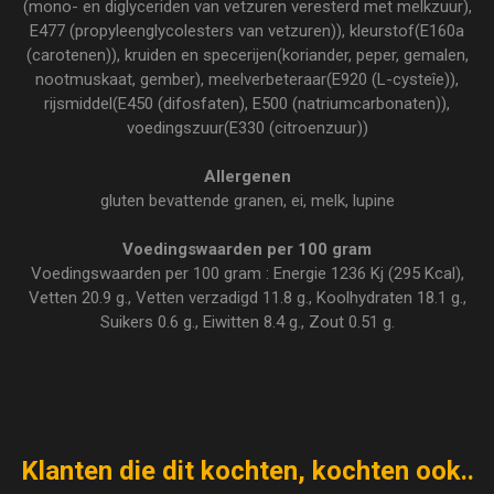
(mono- en diglyceriden van vetzuren veresterd met melkzuur),
E477 (propyleenglycolesters van vetzuren)), kleurstof(E160a
(carotenen)), kruiden en specerijen(koriander, peper, gemalen,
nootmuskaat, gember), meelverbeteraar(E920 (L-cysteîe)),
rijsmiddel(E450 (difosfaten), E500 (natriumcarbonaten)),
voedingszuur(E330 (citroenzuur))
Allergenen
gluten bevattende granen, ei, melk, lupine
Voedingswaarden per 100 gram
Voedingswaarden per 100 gram : Energie 1236 Kj (295 Kcal),
Vetten 20.9 g., Vetten verzadigd 11.8 g., Koolhydraten 18.1 g.,
Suikers 0.6 g., Eiwitten 8.4 g., Zout 0.51 g.
Klanten die dit kochten, kochten ook..