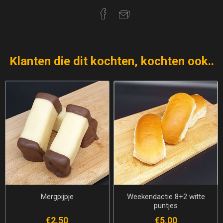
Klanten die dit kochten, kochten ook..
Mergpijpje
Weekendactie 8+2 witte
puntjes
€2,50
€5,00