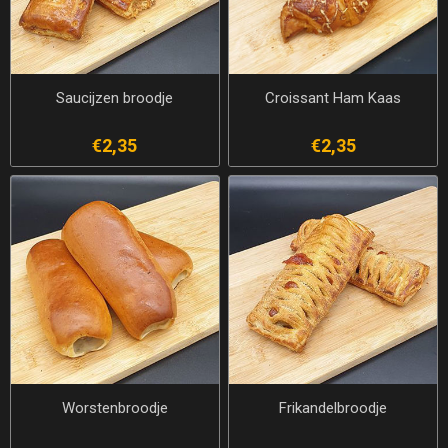
Saucijzen broodje
Croissant Ham Kaas
€2,35
€2,35
Worstenbroodje
Frikandelbroodje