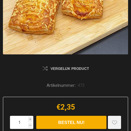
VERGELIJK PRODUCT
Artikelnummer::
473
€2,35
i
h