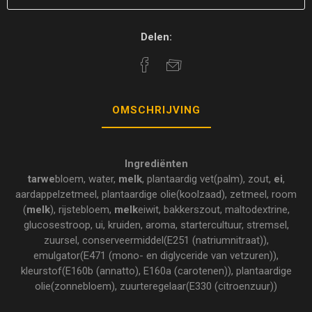
Delen:
OMSCHRIJVING
Ingrediënten
tarwe
bloem, water,
melk
, plantaardig vet(palm), zout,
ei
,
aardappelzetmeel, plantaardige olie(koolzaad), zetmeel, room
(
melk
), rijstebloem,
melk
eiwit, bakkerszout, maltodextrine,
glucosestroop, ui, kruiden, aroma, startercultuur, stremsel,
zuursel, conserveermiddel(E251 (natriumnitraat)),
emulgator(E471 (mono- en diglyceride van vetzuren)),
kleurstof(E160b (annatto), E160a (carotenen)), plantaardige
olie(zonnebloem), zuurteregelaar(E330 (citroenzuur))