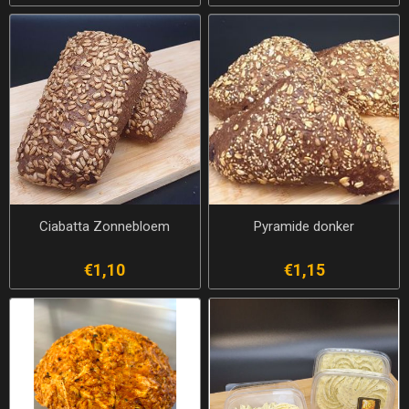
Ciabatta Zonnebloem
Pyramide donker
€1,10
€1,15