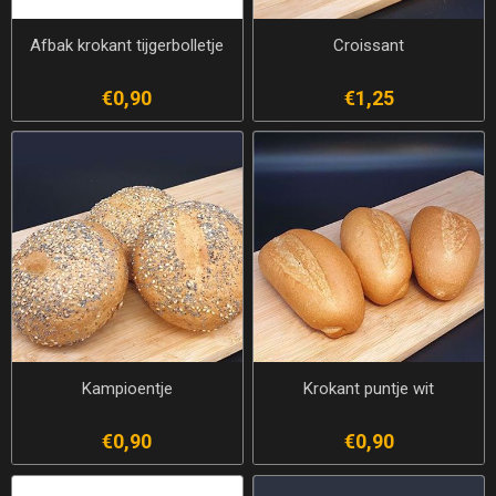
Afbak krokant tijgerbolletje
Croissant
€0,90
€1,25
Kampioentje
Krokant puntje wit
€0,90
€0,90