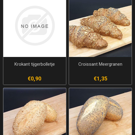
Krokant tijgerbolletje
Croissant Meergranen
€0,90
€1,35