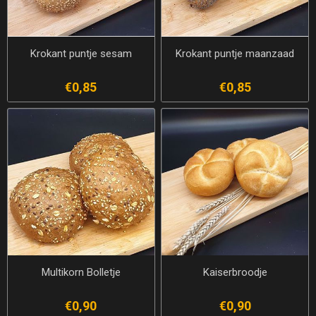
Krokant puntje sesam
Krokant puntje maanzaad
€0,85
€0,85
Multikorn Bolletje
Kaiserbroodje
€0,90
€0,90