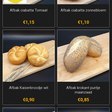
Afbak ciabatta Tomaat
Afbak ciabatta zonnebloem
€1,15
€1,10
Afbak Kaiserbroodje wit
Afbak krokant puntje
maanzaad
€0,90
€0,85