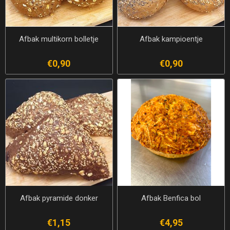
Afbak multikorn bolletje
Afbak kampioentje
€0,90
€0,90
Afbak pyramide donker
Afbak Benfica bol
€1,15
€4,95