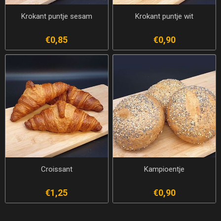
Krokant puntje sesam
Krokant puntje wit
€0,85
€0,90
Croissant
Kampioentje
€1,25
€0,90