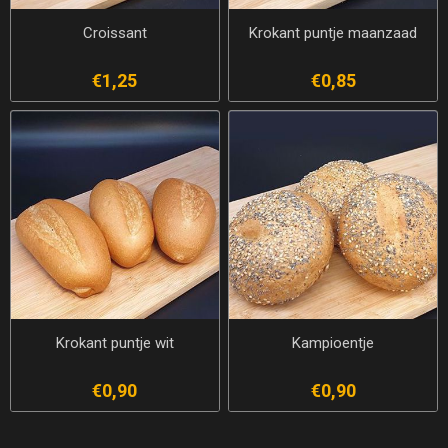
Croissant
Krokant puntje maanzaad
€1,25
€0,85
Krokant puntje wit
Kampioentje
€0,90
€0,90