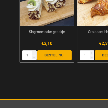
Slagroomcake gebakje
Croissant 
€3,10
€2,3
i
i
h
h