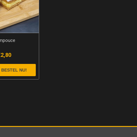
mpouce
€2,80