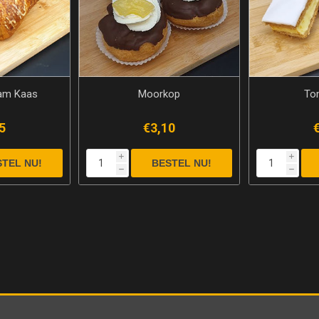
Ham Kaas
Moorkop
To
5
€3,10
i
i
h
h