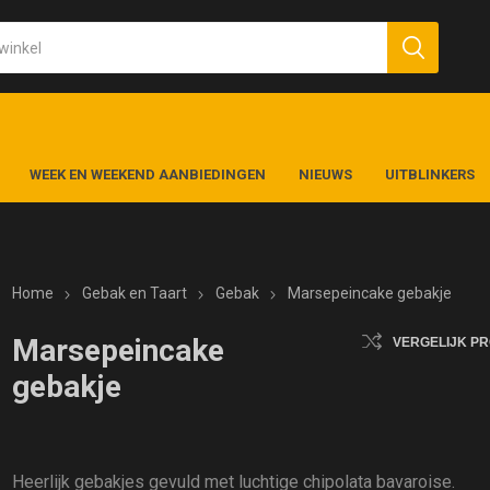
WEEK EN WEEKEND AANBIEDINGEN
NIEUWS
UITBLINKERS
Home
Gebak en Taart
Gebak
Marsepeincake gebakje
Marsepeincake
VERGELIJK P
gebakje
Heerlijk gebakjes gevuld met luchtige chipolata bavaroise.