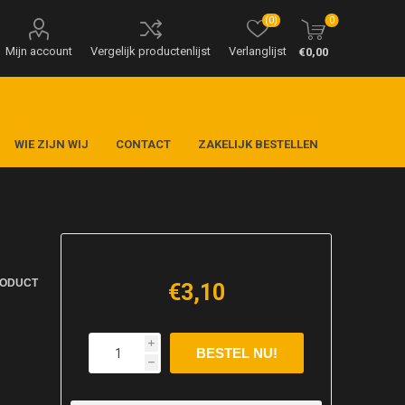
(0)
0
Mijn account
Vergelijk productenlijst
Verlanglijst
€0,00
WIE ZIJN WIJ
CONTACT
ZAKELIJK BESTELLEN
RODUCT
€3,10
i
h