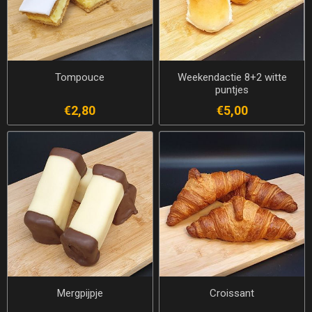
Tompouce
Weekendactie 8+2 witte
puntjes
€2,80
€5,00
Mergpijpje
Croissant