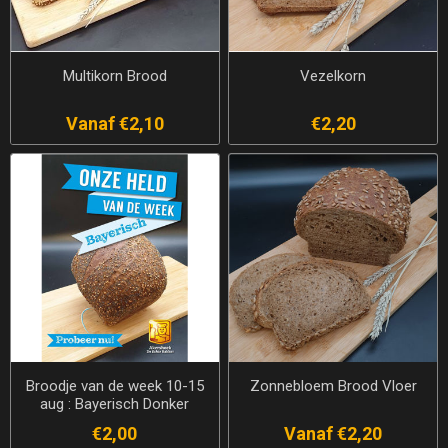
Multikorn Brood
Vezelkorn
Vanaf €2,10
€2,20
Broodje van de week 10-15
Zonnebloem Brood Vloer
aug : Bayerisch Donker
€2,00
Vanaf €2,20