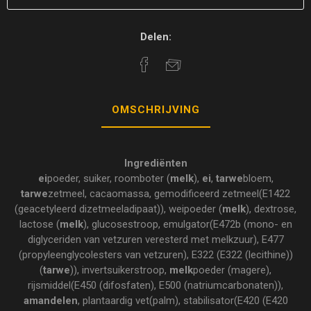
Delen:
OMSCHRIJVING
Ingrediënten
ei
poeder, suiker, roomboter (
melk
),
ei
,
tarwe
bloem,
tarwe
zetmeel, cacaomassa, gemodificeerd zetmeel(E1422
(geacetyleerd dizetmeeladipaat)), weipoeder (
melk
), dextrose,
lactose (
melk
), glucosestroop, emulgator(E472b (mono- en
diglyceriden van vetzuren veresterd met melkzuur), E477
(propyleenglycolesters van vetzuren), E322 (E322 (lecithine))
(
tarwe
)), invertsuikerstroop,
melk
poeder (magere),
rijsmiddel(E450 (difosfaten), E500 (natriumcarbonaten)),
amandelen
, plantaardig vet(palm), stabilisator(E420 (E420