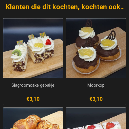
Klanten die dit kochten, kochten ook..
Slagroomcake gebakje
Moorkop
€3,10
€3,10