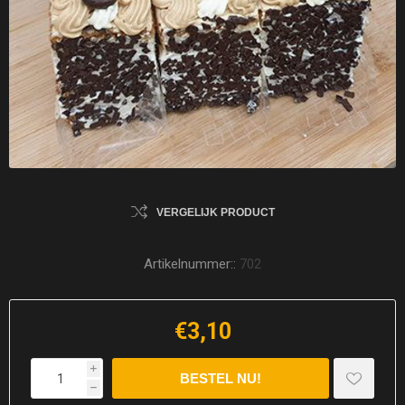
VERGELIJK PRODUCT
Artikelnummer::
702
€3,10
i
h