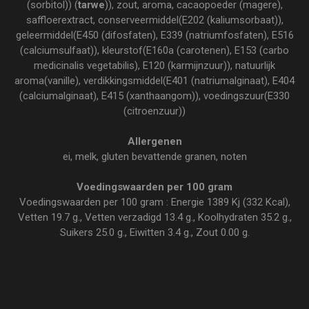
(sorbitol)) (
tarwe
)), zout, aroma, cacaopoeder (magere),
saffloerextract, conserveermiddel(E202 (kaliumsorbaat)),
geleermiddel(E450 (difosfaten), E339 (natriumfosfaten), E516
(calciumsulfaat)), kleurstof(E160a (carotenen), E153 (carbo
medicinalis vegetabilis), E120 (karmijnzuur)), natuurlijk
aroma(vanille), verdikkingsmiddel(E401 (natriumalginaat), E404
(calciumalginaat), E415 (xanthaangom)), voedingszuur(E330
(citroenzuur))
Allergenen
ei, melk, gluten bevattende granen, noten
Voedingswaarden per 100 gram
Voedingswaarden per 100 gram : Energie 1389 Kj (332 Kcal),
Vetten 19.7 g., Vetten verzadigd 13.4 g., Koolhydraten 35.2 g.,
Suikers 25.0 g., Eiwitten 3.4 g., Zout 0.00 g.