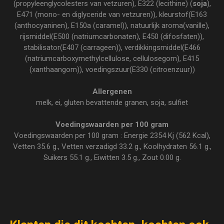
(propyleenglycolesters van vetzuren), E322 (lecithine) (
soja
),
E471 (mono- en diglyceride van vetzuren)), kleurstof(E163
(anthocyaninen), E150a (caramel)), natuurlijk aroma(vanille),
rijsmiddel(E500 (natriumcarbonaten), E450 (difosfaten)),
stabilisator(E407 (carrageen)), verdikkingsmiddel(E466
(natriumcarboxymethylcellulose, cellulosegom), E415
(xanthaangom)), voedingszuur(E330 (citroenzuur))
Allergenen
melk, ei, gluten bevattende granen, soja, sulfiet
Voedingswaarden per 100 gram
Voedingswaarden per 100 gram : Energie 2354 Kj (562 Kcal),
Vetten 35.6 g., Vetten verzadigd 33.2 g., Koolhydraten 56.1 g.,
Suikers 55.1 g., Eiwitten 3.5 g., Zout 0.00 g.