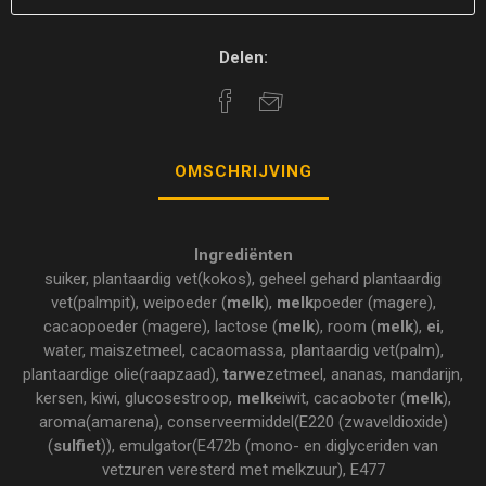
Delen:
OMSCHRIJVING
Ingrediënten
suiker, plantaardig vet(kokos), geheel gehard plantaardig
vet(palmpit), weipoeder (
melk
),
melk
poeder (magere),
cacaopoeder (magere), lactose (
melk
), room (
melk
),
ei
,
water, maiszetmeel, cacaomassa, plantaardig vet(palm),
plantaardige olie(raapzaad),
tarwe
zetmeel, ananas, mandarijn,
kersen, kiwi, glucosestroop,
melk
eiwit, cacaoboter (
melk
),
aroma(amarena), conserveermiddel(E220 (zwaveldioxide)
(
sulfiet
)), emulgator(E472b (mono- en diglyceriden van
vetzuren veresterd met melkzuur), E477