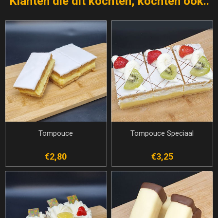
Klanten die dit kochten, kochten ook..
Tompouce
Tompouce Speciaal
€2,80
€3,25