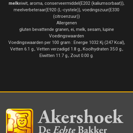
melk
eiwit, aroma, conserveermiddel(E202 (kaliumsorbaat)),
meelverbeteraar(E920 (L-cysteîe)), voedingszuur(E330
(citroenzuur))
Allergenen
gluten bevattende granen, ei, melk, sesam, lupine
Voedingswaarden
Voedingswaarden per 100 gram : Energie 1032 Kj (247 Kcal),
Vetten 6.1 g., Vetten verzadigd 1.8 g., Koolhydraten 35.0 g.,
Eiwitten 11.7 g., Zout 0.00 g.