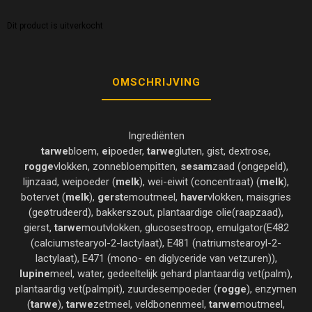
Dit product is uitverkocht
OMSCHRIJVING
Ingrediënten
tarwe
bloem,
ei
poeder,
tarwe
gluten, gist, dextrose,
rogge
vlokken, zonnebloempitten,
sesam
zaad (ongepeld),
lijnzaad, weipoeder (
melk
), wei-eiwit (concentraat) (
melk
),
botervet (
melk
),
gerst
emoutmeel,
haver
vlokken, maisgries
(geøtrudeerd), bakkerszout, plantaardige olie(raapzaad),
gierst,
tarwe
moutvlokken, glucosestroop, emulgator(E482
(calciumstearyol-2-lactylaat), E481 (natriumstearoyl-2-
lactylaat), E471 (mono- en diglyceride van vetzuren)),
lupine
meel, water, gedeeltelijk gehard plantaardig vet(palm),
plantaardig vet(palmpit), zuurdesempoeder (
rogge
), enzymen
(
tarwe
),
tarwe
zetmeel, veldbonenmeel,
tarwe
moutmeel,