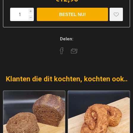
i
h
Delen:
Klanten die dit kochten, kochten ook..