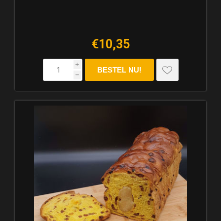
€10,35
i
h