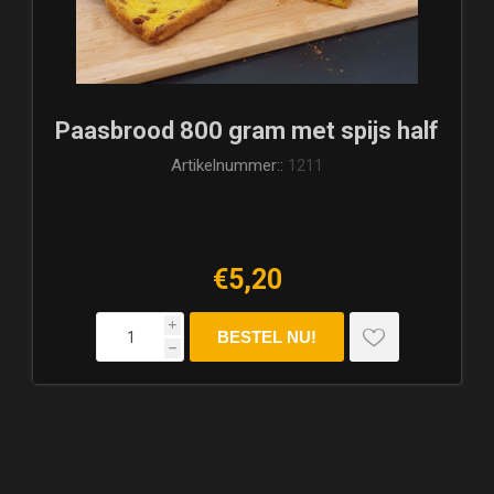
Paasbrood 800 gram met spijs half
Artikelnummer::
1211
€5,20
i
h