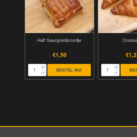
Half Saucijzenbroodje
Croiss
€1,50
€1,2
i
i
h
h