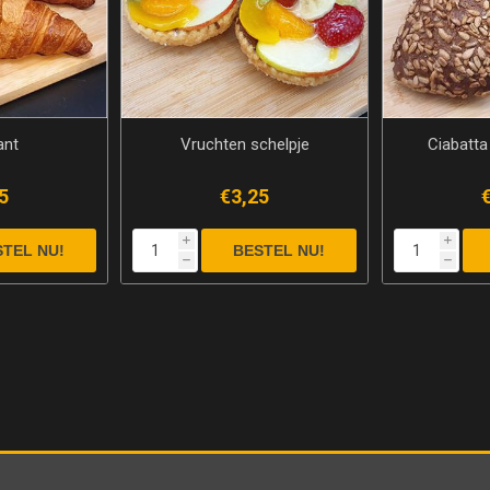
ant
Vruchten schelpje
Ciabatt
5
€3,25
i
i
h
h