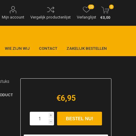
(0)
0
Mijn account
Vergelijk productenlijst
Verlanglijst
€0,00
WIE ZIJN WIJ
CONTACT
ZAKELIJK BESTELLEN
stuks
RODUCT
€6,95
i
h