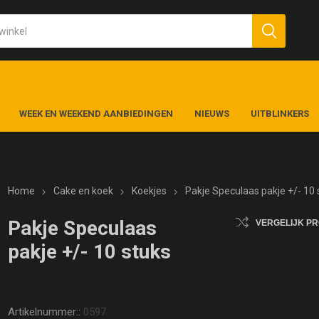
WEEK EN WEEKEND AANBIEDINGEN
NIEUWS
UITBLINKERS
Home
Cake en koek
Koekjes
Pakje Speculaas pakje +/- 10 
Pakje Speculaas
VERGELIJK P
pakje +/- 10 stuks
Artikelnummer::
0597