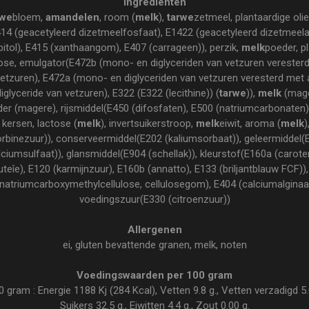
Ingrediënten
rwe
bloem,
amandelen
, room (
melk
),
tarwe
zetmeel, plantaardige olie
4 (geacetyleerd dizetmeelfosfaat), E1422 (geacetyleerd dizetmeela
bitol), E415 (xanthaangom), E407 (carrageen)), perzik,
melk
poeder, pl
ose, emulgator(E472b (mono- en diglyceriden van vetzuren verester
vetzuren), E472a (mono- en diglyceriden van vetzuren veresterd met a
glyceride van vetzuren), E322 (E322 (lecithine)) (
tarwe
)),
melk
(mage
er (magere), rijsmiddel(E450 (difosfaten), E500 (natriumcarbonaten))
, kersen, lactose (
melk
), invertsuikerstroop,
melk
eiwit, aroma (
melk
)
rbinezuur)), conserveermiddel(E202 (kaliumsorbaat)), geleermiddel(
ciumsulfaat)), glansmiddel(E904 (schellak)), kleurstof(E160a (carote
luteîe), E120 (karmijnzuur), E160b (annatto), E133 (briljantblauw FCF)
(natriumcarboxymethylcellulose, cellulosegom), E404 (calciumalgina
voedingszuur(E330 (citroenzuur))
Allergenen
ei, gluten bevattende granen, melk, noten
Voedingswaarden per 100 gram
ram : Energie 1188 Kj (284 Kcal), Vetten 9.8 g., Vetten verzadigd 5.0
Suikers 32.5 g., Eiwitten 4.4 g., Zout 0.00 g.