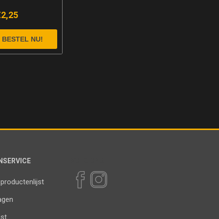
€2,25
NSERVICE
VOLG ONS
 productenlijst
agen
jst