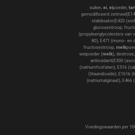
suiker,
ei
,
ei
poeder,
ta
gemodificeerd zetmeel(E141
stabilisator(E420 (sor
glucosestroop, fruct
(propyleenglycolesters van 
80), E471 (mono- en di
fructosestroop,
melk
poed
weipoeder (
melk
), dextrose
antioxidant(E300 (asco
(natriumfosfaten), E516 (cal
(titaandioxide), E161b (
(natriumalginaat), E466 
Voedingswaarden per 100 g