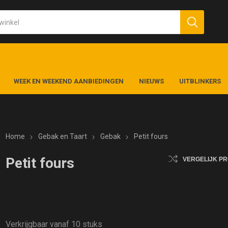
WEEK EN WEEKEND AANBIEDINGEN
NIEUWS
UITBLINKERS
Home
Gebak en Taart
Gebak
Petit fours
Petit fours
VERGELIJK P
Verkrijgbaar vanaf 10 stuks