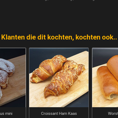
Klanten die dit kochten, kochten ook..
us mini
Croissant Ham Kaas
Worst