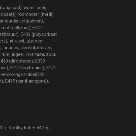
(raapzaad), water, peer,
dipaat)), roomboter (
melk
),
antaardig vet(palmpit),
d met melkzuur), E477
zijnzuur), E433 (polysorbaat
re),
ei
-eiwit, glucose-
, ananas, alcohol, druiven,
, rum,
ei
geel, invertase, zout,
E450 (difosfaten), E339
nen), E127 (erytrosine), E171
), verdikkingsmiddel(E401
at), E415 (xanthaangom)),
 g., Koolhydraten 44.3 g.,