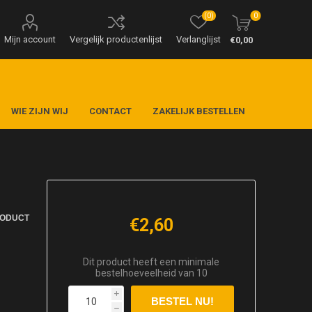
(0)
0
Mijn account
Vergelijk productenlijst
Verlanglijst
€0,00
WIE ZIJN WIJ
CONTACT
ZAKELIJK BESTELLEN
RODUCT
€2,60
Dit product heeft een minimale
bestelhoeveelheid van 10
i
h