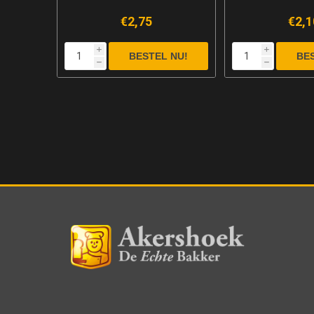
€2,75
€2,1
i
i
h
h