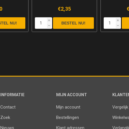
0
€2,35
i
i
h
h
INFORMATIE
MIJN ACCOUNT
KLANTE
Contact
Mijn account
Vergelijk
Zoek
Bestellingen
Winkelw
Nieuws
Klant adressen
Verlangli