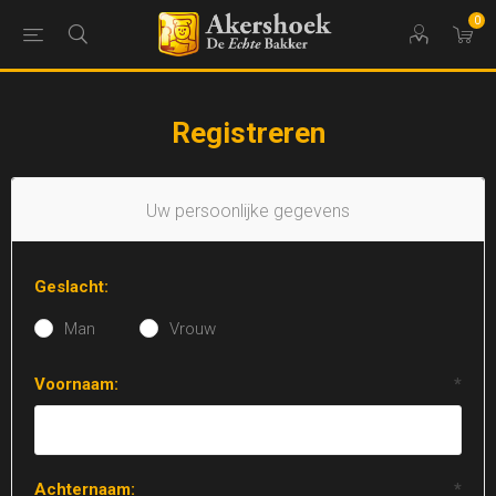
0
Registreren
Uw persoonlijke gegevens
Geslacht:
Man
Vrouw
Voornaam:
*
Achternaam:
*