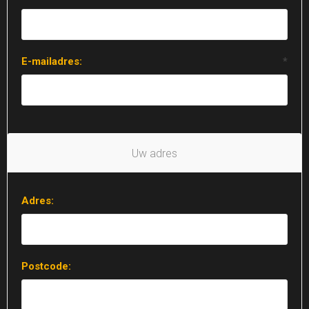
E-mailadres:
*
Uw adres
Adres:
Postcode: