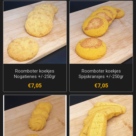
Roomboter koekjes
Roomboter koekjes
Nogatienes +/-250gr
Spijskransjes +/-250gr
€7,05
€7,05