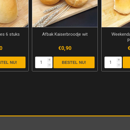
jes 6 stuks
Afbak Kaiserbroodje wit
Weekenda
p
0
€0,90
i
i
h
h