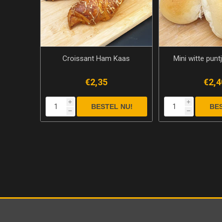
Croissant Ham Kaas
Mini witte punt
€2,35
€2,4
i
i
h
h