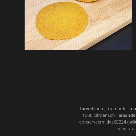
tarwe
bloem, roomboter (
me
zout, citroenschil,
amande
conserveermiddel(E224 (kal
v beta-a