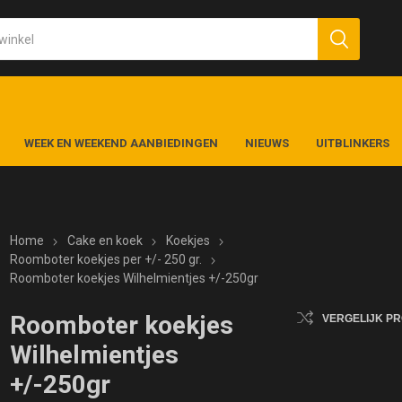
WEEK EN WEEKEND AANBIEDINGEN
NIEUWS
UITBLINKERS
Home
Cake en koek
Koekjes
Roomboter koekjes per +/- 250 gr.
Roomboter koekjes Wilhelmientjes +/-250gr
Roomboter koekjes
VERGELIJK P
Wilhelmientjes
+/-250gr