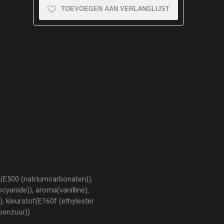
TOEVOEGEN AAN VERLANGLIJST
el(E500 (natriumcarbonaten)),
cyanide)), aroma(vanilline),
, kleurstof(E160f (ethylester
oenzuur))