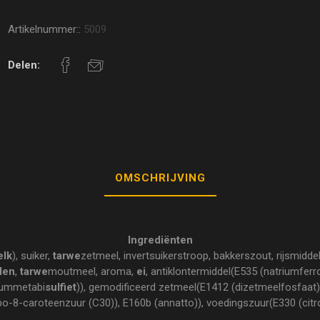
Artikelnummer::
5009
Delen:
OMSCHRIJVING
Ingrediënten
lk
), suiker,
tarwe
zetmeel, invertsuikerstroop, bakkerszout, rijsmidd
len
,
tarwe
moutmeel, aroma,
ei
, antiklontermiddel(E535 (natriumferro
iummetabi
sulfiet
)), gemodificeerd zetmeel(E1412 (dizetmeelfosfaat))
po-8-caroteenzuur (C30)), E160b (annatto)), voedingszuur(E330 (citr