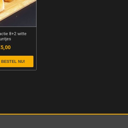
ctie 8+2 witte
untjes
€5,00