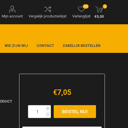
(0)
0
Mijn account
Vergelijk productenlijst
Verlanglijst
€0,00
WIE ZIJN WIJ
CONTACT
ZAKELIJK BESTELLEN
€7,05
RODUCT
i
h