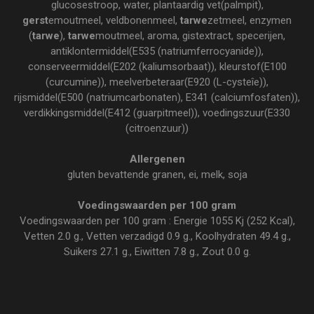
glucosestroop, water, plantaardig vet(palmpit),
gerst
emoutmeel, veldbonenmeel,
tarwe
zetmeel, enzymen
(
tarwe
),
tarwe
moutmeel, aroma, gistextract, specerijen,
antiklontermiddel(E535 (natriumferrocyanide)),
conserveermiddel(E202 (kaliumsorbaat)), kleurstof(E100
(curcumine)), meelverbeteraar(E920 (L-cysteîe)),
rijsmiddel(E500 (natriumcarbonaten), E341 (calciumfosfaten)),
verdikkingsmiddel(E412 (guarpitmeel)), voedingszuur(E330
(citroenzuur))
Allergenen
gluten bevattende granen, ei, melk, soja
Voedingswaarden per 100 gram
Voedingswaarden per 100 gram : Energie 1055 Kj (252 Kcal),
Vetten 2.0 g., Vetten verzadigd 0.9 g., Koolhydraten 49.4 g.,
Suikers 27.1 g., Eiwitten 7.8 g., Zout 0.0 g.