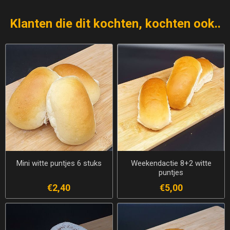
Klanten die dit kochten, kochten ook..
Mini witte puntjes 6 stuks
Weekendactie 8+2 witte
puntjes
€2,40
€5,00