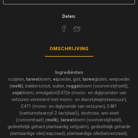
Delen:
OMSCHRIJVING
Ingrediënten
rozijnen,
tarwe
bloem,
ei
poeder, gist,
tarwe
gluten, weipoeder
(
melk
), bakkerszout, suiker,
rogge
bloem (voorverstijfseld),
soja
bloem, emulgator(E472e (mono- en diglyceriden van
vetzuren veresterd met mono- en diacetylwijnsteenzuur),
E471 (mono- en diglyceride van vetzuren), E481
(natriumstearoyl-2-lactylaat)), dextrose, wei-eiwit
(concentraat) (
melk
),
tarwe
bloem (voorverstijfseld),
gedeeltelijk gehard plantaardig vet(palm), gedeeltelijk geharde
plantaardige olie(raapzaad), plantaardige olie(katoenzaad),