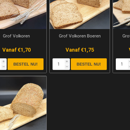
Grof Volkoren
Grof Volkoren Boeren
Gro
Vanaf €1,70
Vanaf €1,75
i
i
h
h