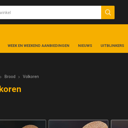
WEEK EN WEEKEND AANBIEDINGEN
NIEUWS
UITBLINKERS
Brood
Volkoren
koren