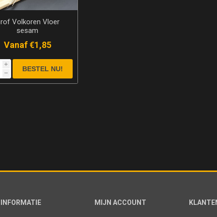
rof Volkoren Vloer
sesam
Vanaf €1,85
i
h
INFORMATIE
MIJN ACCOUNT
KLANTE