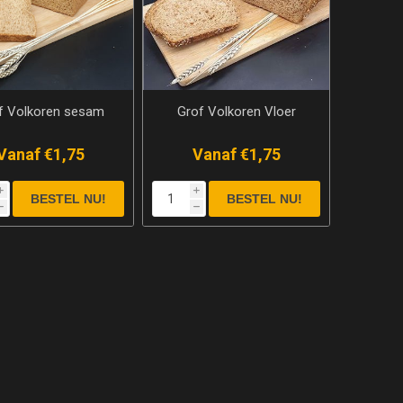
f Volkoren sesam
Grof Volkoren Vloer
Vanaf €1,75
Vanaf €1,75
i
i
h
h