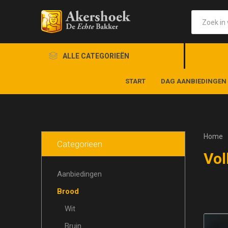
ALLE CATEGORIEËN
START
DAG AANBIEDINGEN
Home
Categorieen
Vol
Aanbiedingen
Brood
Wit
Bruin