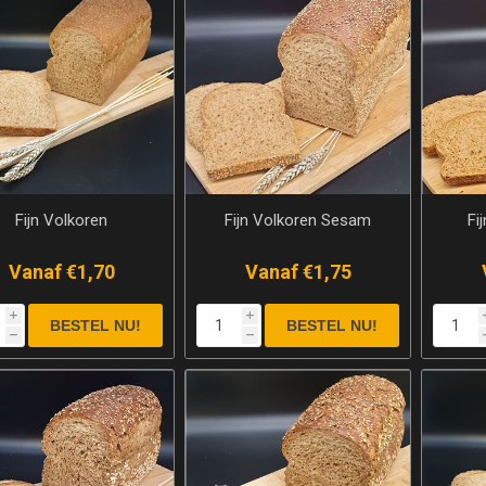
Fijn Volkoren
Fijn Volkoren Sesam
Fi
Vanaf €1,70
Vanaf €1,75
i
i
h
h