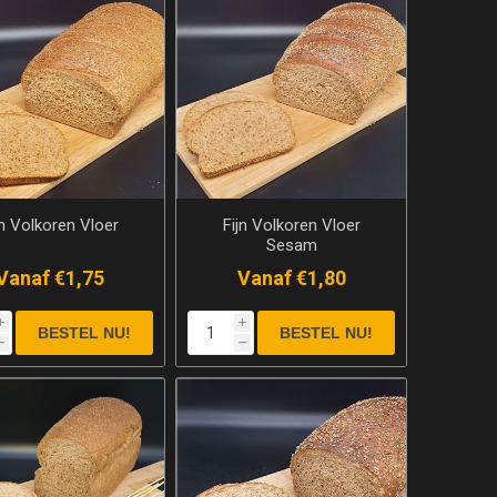
jn Volkoren Vloer
Fijn Volkoren Vloer
Sesam
Vanaf €1,75
Vanaf €1,80
i
i
h
h