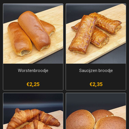
Worstenbroodje
Saucijzen broodje
€2,25
€2,35