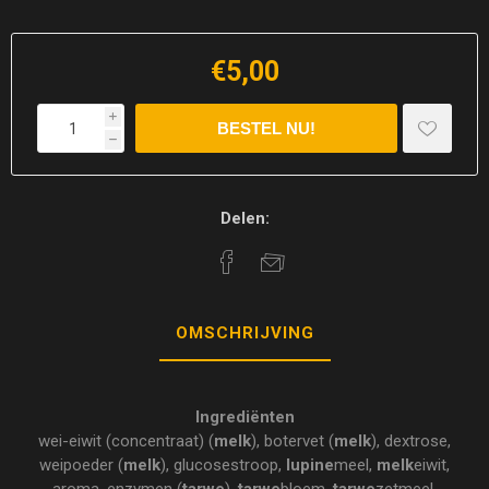
€5,00
i
h
Delen:
OMSCHRIJVING
Ingrediënten
wei-eiwit (concentraat) (
melk
), botervet (
melk
), dextrose,
weipoeder (
melk
), glucosestroop,
lupine
meel,
melk
eiwit,