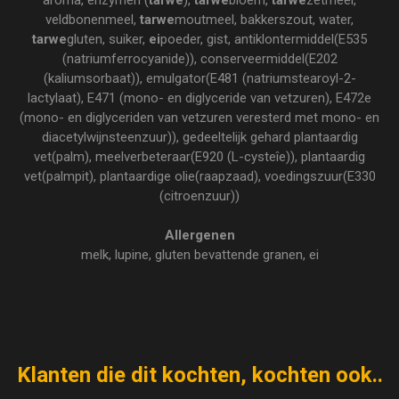
aroma, enzymen (
tarwe
),
tarwe
bloem,
tarwe
zetmeel,
veldbonenmeel,
tarwe
moutmeel, bakkerszout, water,
tarwe
gluten, suiker,
ei
poeder, gist, antiklontermiddel(E535
(natriumferrocyanide)), conserveermiddel(E202
(kaliumsorbaat)), emulgator(E481 (natriumstearoyl-2-
lactylaat), E471 (mono- en diglyceride van vetzuren), E472e
(mono- en diglyceriden van vetzuren veresterd met mono- en
diacetylwijnsteenzuur)), gedeeltelijk gehard plantaardig
vet(palm), meelverbeteraar(E920 (L-cysteîe)), plantaardig
vet(palmpit), plantaardige olie(raapzaad), voedingszuur(E330
(citroenzuur))
Allergenen
melk, lupine, gluten bevattende granen, ei
Klanten die dit kochten, kochten ook..