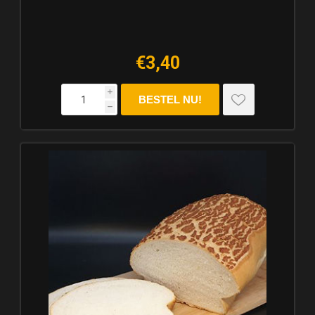
€3,40
i
h