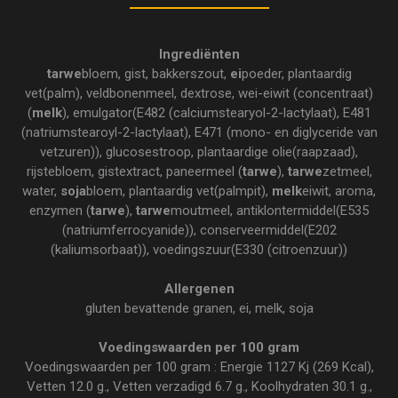
Ingrediënten
tarwe
bloem, gist, bakkerszout,
ei
poeder, plantaardig
vet(palm), veldbonenmeel, dextrose, wei-eiwit (concentraat)
(
melk
), emulgator(E482 (calciumstearyol-2-lactylaat), E481
(natriumstearoyl-2-lactylaat), E471 (mono- en diglyceride van
vetzuren)), glucosestroop, plantaardige olie(raapzaad),
rijstebloem, gistextract, paneermeel (
tarwe
),
tarwe
zetmeel,
water,
soja
bloem, plantaardig vet(palmpit),
melk
eiwit, aroma,
enzymen (
tarwe
),
tarwe
moutmeel, antiklontermiddel(E535
(natriumferrocyanide)), conserveermiddel(E202
(kaliumsorbaat)), voedingszuur(E330 (citroenzuur))
Allergenen
gluten bevattende granen, ei, melk, soja
Voedingswaarden per 100 gram
Voedingswaarden per 100 gram : Energie 1127 Kj (269 Kcal),
Vetten 12.0 g., Vetten verzadigd 6.7 g., Koolhydraten 30.1 g.,