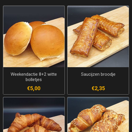
Weekendactie 8+2 witte
Saucijzen broodje
bolletjes
€5,00
€2,35