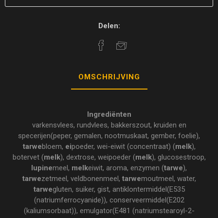
Delen:
OMSCHRIJVING
Ingrediënten
varkensvlees, rundvlees, bakkerszout, kruiden en
specerijen(peper, gemalen, nootmuskaat, gember, foelie),
tarwe
bloem,
ei
poeder, wei-eiwit (concentraat) (
melk
),
botervet (
melk
), dextrose, weipoeder (
melk
), glucosestroop,
lupine
meel,
melk
eiwit, aroma, enzymen (
tarwe
),
tarwe
zetmeel, veldbonenmeel,
tarwe
moutmeel, water,
tarwe
gluten, suiker, gist, antiklontermiddel(E535
(natriumferrocyanide)), conserveermiddel(E202
(kaliumsorbaat)), emulgator(E481 (natriumstearoyl-2-