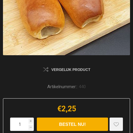
VERGELIJK PRODUCT
Artikelnummer::
440
€2,25
i
h