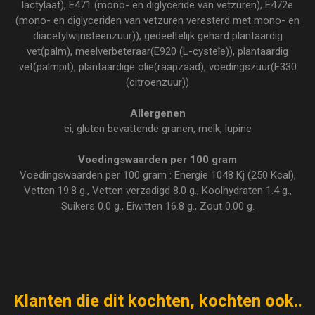
lactylaat), E471 (mono- en diglyceride van vetzuren), E472e
(mono- en diglyceriden van vetzuren veresterd met mono- en
diacetylwijnsteenzuur)), gedeeltelijk gehard plantaardig
vet(palm), meelverbeteraar(E920 (L-cysteîe)), plantaardig
vet(palmpit), plantaardige olie(raapzaad), voedingszuur(E330
(citroenzuur))
Allergenen
ei, gluten bevattende granen, melk, lupine
Voedingswaarden per 100 gram
Voedingswaarden per 100 gram : Energie 1048 Kj (250 Kcal),
Vetten 19.8 g., Vetten verzadigd 8.0 g., Koolhydraten 1.4 g.,
Suikers 0.0 g., Eiwitten 16.8 g., Zout 0.00 g.
Klanten die dit kochten, kochten ook..