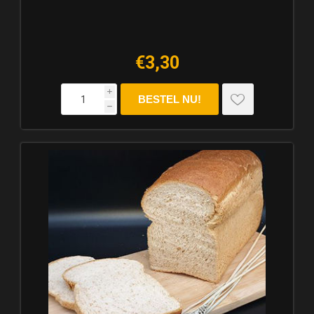
€3,30
i
h