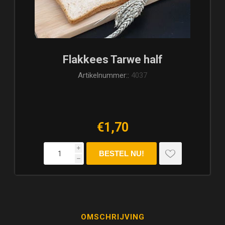
Flakkees Tarwe half
Artikelnummer::
4037
€1,70
i
h
OMSCHRIJVING