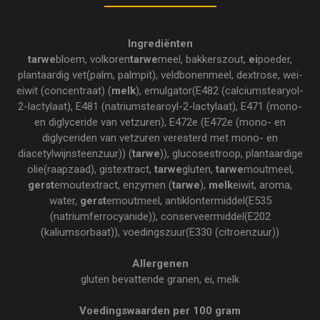
Ingrediënten
tarwe
bloem, volkoren
tarwe
meel, bakkerszout,
ei
poeder,
plantaardig vet(palm, palmpit), veldbonenmeel, dextrose, wei-
eiwit (concentraat) (
melk
), emulgator(E482 (calciumstearyol-
2-lactylaat), E481 (natriumstearoyl-2-lactylaat), E471 (mono-
en diglyceride van vetzuren), E472e (E472e (mono- en
diglyceriden van vetzuren veresterd met mono- en
diacetylwijnsteenzuur)) (
tarwe
)), glucosestroop, plantaardige
olie(raapzaad), gistextract,
tarwe
gluten,
tarwe
moutmeel,
gerst
emoutextract, enzymen (
tarwe
),
melk
eiwit, aroma,
water,
gerst
emoutmeel, antiklontermiddel(E535
(natriumferrocyanide)), conserveermiddel(E202
(kaliumsorbaat)), voedingszuur(E330 (citroenzuur))
Allergenen
gluten bevattende granen, ei, melk
Voedingswaarden per 100 gram