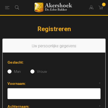
0
Registreren
Uw persoonlijke gegevens
Geslacht:
Man
Vrouw
Voornaam:
*
Achternaam:
*