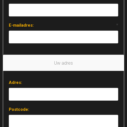
E-mailadres:
*
Uw adres
Adres:
Postcode: